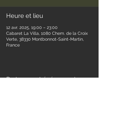
Heure et lieu
12 avr. 2025, 19:00 – 23:00
Cabaret La Villa, 1080 Chem. de la Croix
Verte, 38330 Montbonnot-Saint-Martin,
France
Partager cet événement
Contact
jessandwest@gmail.com