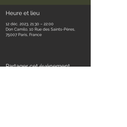
Heure et lieu
12 déc. 2023, 21:30 – 22:00
Don Camilo, 10 Rue des Saints-Pères,
75007 Paris, France
Partager cet événement
Contact
jessandwest@gmail.com
SUIVEZ NOUS :