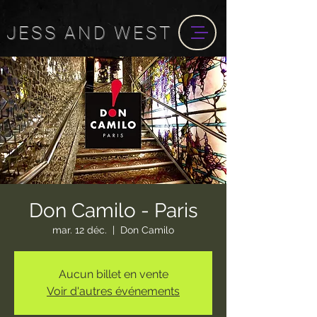
JESS
AND
WEST
Don Camilo - Paris
mar. 12 déc.
  |  
Don Camilo
Aucun billet en vente
Voir d'autres événements