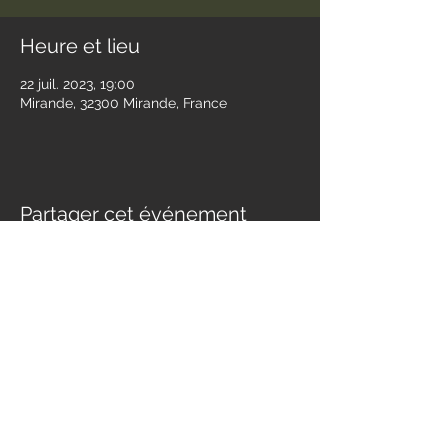
Heure et lieu
22 juil. 2023, 19:00
Mirande, 32300 Mirande, France
Partager cet événement
Contact
jessandwest@gmail.com
SUIVEZ NOUS :