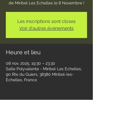
de Miribel Les Echelles le 8 Novembre !
Les inscriptions sont closes
Voir d'autres événements
Heure et lieu
08 nov. 2025, 19:30 – 23:30
Salle Polyvalente - Miribel Les Echelles,
90 Rte du Guiers, 38380 Miribel-les-
Échelles, France
Partager cet événement