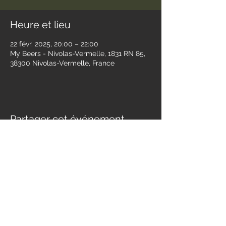
Heure et lieu
22 févr. 2025, 20:00 – 22:00
My Beers - Nivolas-Vermelle, 1831 RN 85,
38300 Nivolas-Vermelle, France
Partager cet événement
Contact
jessandwest@gmail.com