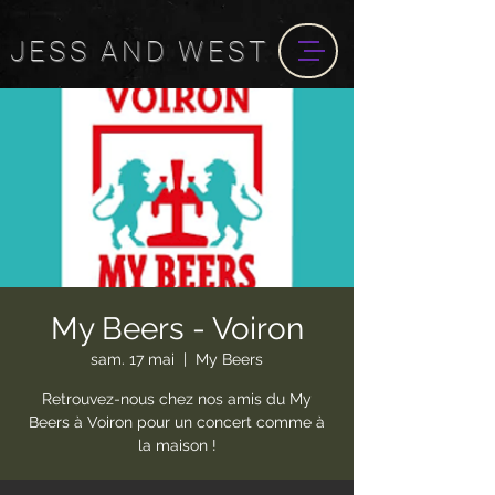
JESS
AND
WEST
My Beers - Voiron
sam. 17 mai
  |  
My Beers
Retrouvez-nous chez nos amis du My
Beers à Voiron pour un concert comme à
la maison !