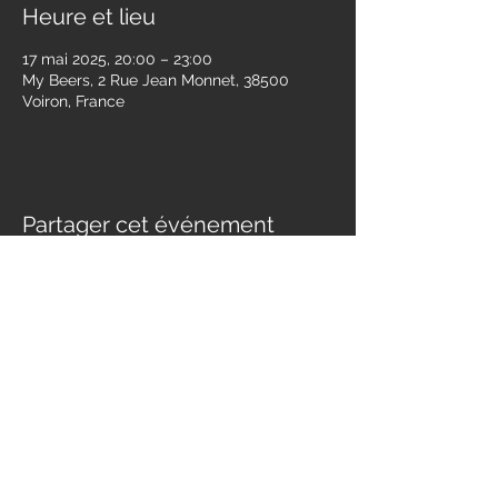
Heure et lieu
17 mai 2025, 20:00 – 23:00
My Beers, 2 Rue Jean Monnet, 38500
Voiron, France
Partager cet événement
Contact
jessandwest@gmail.com
SUIVEZ NOUS :