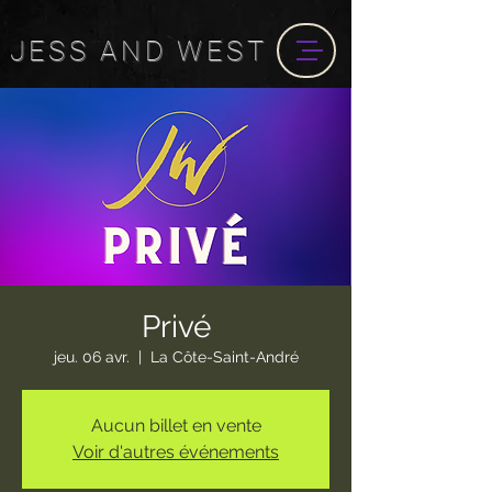
JESS
AND
WEST
Privé
jeu. 06 avr.
  |  
La Côte-Saint-André
Aucun billet en vente
Voir d'autres événements