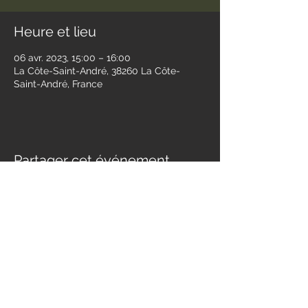
Heure et lieu
06 avr. 2023, 15:00 – 16:00
La Côte-Saint-André, 38260 La Côte-
Saint-André, France
Partager cet événement
Contact
jessandwest@gmail.com
SUIVEZ NOUS :