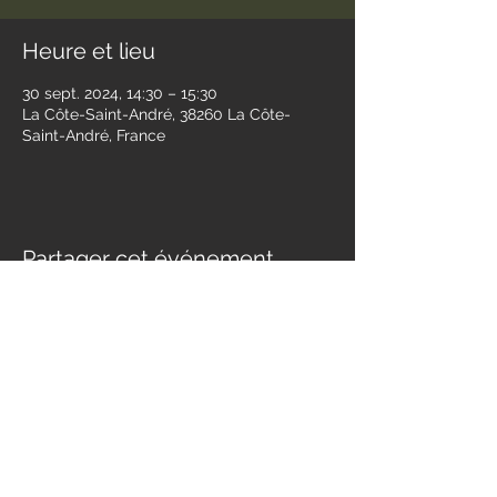
Heure et lieu
30 sept. 2024, 14:30 – 15:30
La Côte-Saint-André, 38260 La Côte-
Saint-André, France
Partager cet événement
Contact
jessandwest@gmail.com
SUIVEZ NOUS :