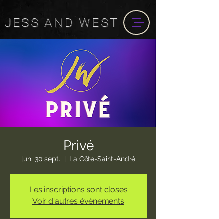
JESS
AND
WEST
Privé
lun. 30 sept.
  |  
La Côte-Saint-André
Les inscriptions sont closes
Voir d'autres événements