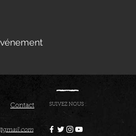
 événement
SUIVEZ NOUS :
Contact
t@gmail.com