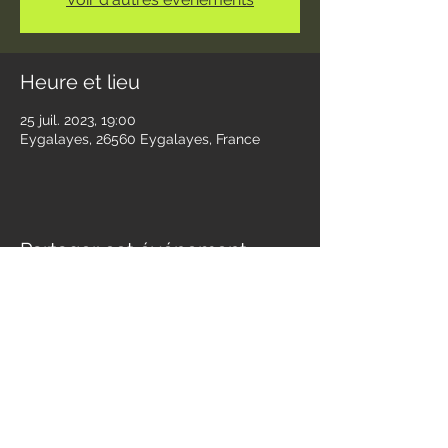
Heure et lieu
25 juil. 2023, 19:00
Eygalayes, 26560 Eygalayes, France
Partager cet événement
Contact
jessandwest@gmail.com