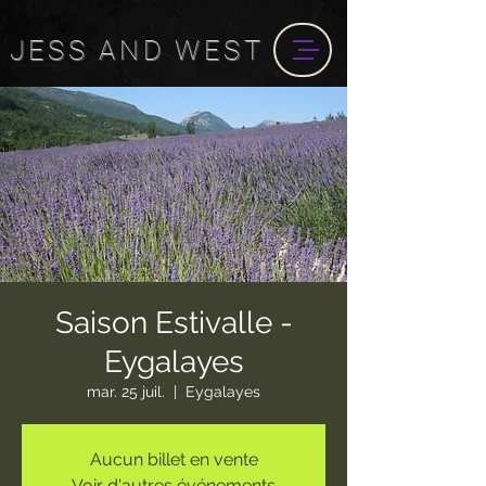
JESS
AND
WEST
Saison Estivalle -
Eygalayes
mar. 25 juil.
  |  
Eygalayes
Aucun billet en vente
Voir d'autres événements