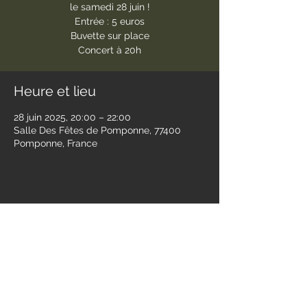
le samedi 28 juin !
Entrée : 5 euros
Buvette sur place
Concert à 20h
Heure et lieu
28 juin 2025, 20:00 – 22:00
Salle Des Fêtes de Pomponne, 77400
Pomponne, France
Partager cet événement